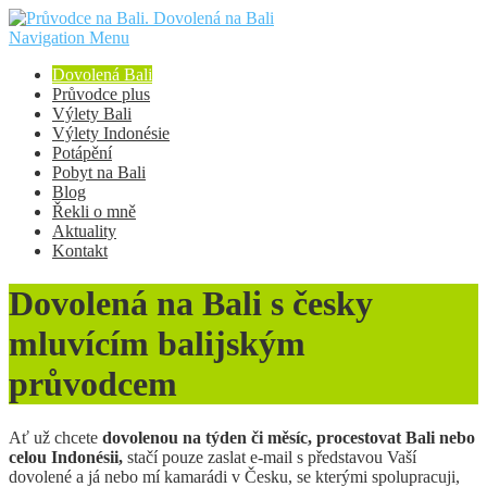
Navigation Menu
Dovolená Bali
Průvodce plus
Výlety Bali
Výlety Indonésie
Potápění
Pobyt na Bali
Blog
Řekli o mně
Aktuality
Kontakt
Dovolená na Bali s česky
mluvícím balijským
průvodcem
Ať už chcete
dovolenou na týden či měsíc, procestovat Bali nebo
celou Indonésii,
stačí pouze zaslat e-mail s představou Vaší
dovolené a já nebo mí kamarádi v Česku, se kterými spolupracuji,