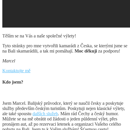
Těším se na Vás a naše společné výlety!
Tyto stránky pro mne vytvořili kamarádi z Česka, se kterými jsme se
na Bali skamarádili, a tak mi pomáhají.
Moc děkuji
za podporu!
Marcel
Kontaktujte mě
Kdo jsem?
Jsem Marcel. Balijský průvodce, který se naučil česky a poskytuje
služby především českým turistům. Poskytuji nejen klasické výlety,
ale také spoustu
dalších služeb
. Mám rád Čechy a český humor.
Můžete se na mě obrátit od žádosti o jeden půldenní výlet, přes
pronájem aut, až po rezervaci letenek a organizaci Vašeho celého
pobytu na Bali. Jsem tu k Vašim službám! Šťastnou cestu!