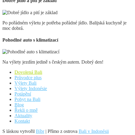
Dobré jídlo a pití je základ
Po pořádném výletu je potřeba pořádné jídlo. Balijská kuchyně je
moc dobrá.
Pohodlné auto s klimatizací
Na výlety jezdím jedině s českým autem. Dobrý den!
Dovolená Bali
Průvodce plus
Výlety Bali
Výlety Indonésie
Potápění
Pobyt na Bali
Blog
Řekli o mně
Aktuality
Kontakt
S láskou vytvořil
Bíbr
| Přímo z ostrova
Bali v Indonésii