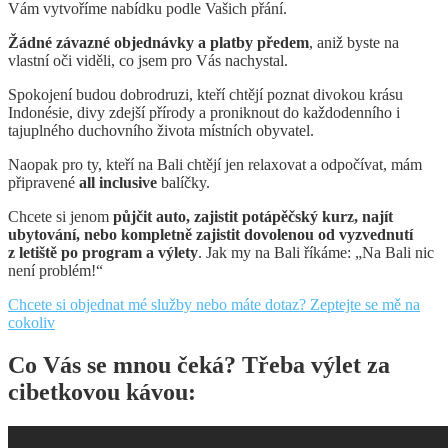
Vám vytvoříme nabídku podle Vašich přání.
Žádné závazné objednávky a platby předem
, aniž byste na
vlastní oči viděli, co jsem pro Vás nachystal.
Spokojení budou dobrodruzi, kteří chtějí poznat divokou krásu
Indonésie, divy zdejší přírody a proniknout do každodenního i
tajuplného duchovního života místních obyvatel.
Naopak pro ty, kteří na Bali chtějí jen relaxovat a odpočívat, mám
připravené
all inclusive
balíčky.
Chcete si jenom
půjčit auto, zajistit potápěčský kurz, najít
ubytování, nebo kompletně zajistit dovolenou od vyzvednutí
z letiště po program a výlety
. Jak my na Bali říkáme: „Na Bali nic
není problém!“
Chcete si objednat mé služby nebo máte dotaz? Zeptejte se mě na
cokoliv
Co Vás se mnou čeká? Třeba výlet za
cibetkovou kávou: